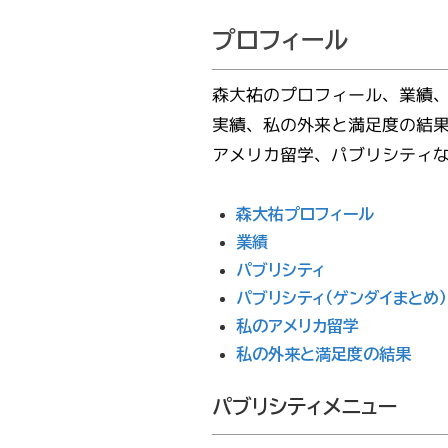
プロフィール
肩関節は人間の関節の中で、 一番可動域
肩の病気に
森大祐のプロフィール、業績
様々な肩の病気を解説しています。自分がどの病気
手術を医師にすすめられて、迷われている方のため
今何が困っているか、痛み？動かない？肩がぬけや
問診→理学所見（肩を動かしての痛みなど症状出現
肩の関する質問＆回答コーナーです。
森大祐のプロフィール、私のアメリカ留学、パブリ
が大きい関節です。
実績、私の外来と満足度の結
に該当するかおおまかな目安にしていただければと
に私が外来で行っている一つの方法をお伝えしま
すい？などのことを外来での問診しで確認し、診察
の程度などの評価）→炎症への対処→理学療法を処
シティなど。
変形性肩関節症において、保存療法で症状が軽快せずに
関節鏡手術とは、肩関節の病変を、小さな傷だけつくり、
五十肩予防の運動、野球肩ケア体操を解説しています。
アメリカ留学、パブリシティ
疼痛軽快、動きをよくしたい事を望まれる方には人工関
傷から内視鏡（関節鏡、カメラ）を体内にいれてテレビモ
思います。
す。
をしていきます。
方→MRIなどの検査→手術。
節置換術をおすすめします。
ニターでみながら行う手術のことです。
森大祐プロフィール
業績
パブリシティ
パブリシティ（ゲンダイまとめ）
私のアメリカ留学
私の外来と満足度の結果
パブリシティメニュー