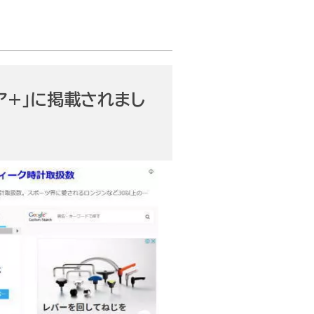
腱板断裂症性変形性肩関節症
非外傷性肩関節不安定症
上腕二頭筋腱損傷
大切な関節
肩の骨や筋肉をイラスト付きで説明して
野球肩に対する手術療法のトレンド
いきます。
ケア+」に掲載されまし