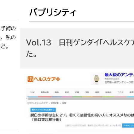
ストレッチング（体幹・下肢編）
肩関節周囲炎(50肩)
筋力トレーニング
パブリシティ
肩の脱臼
インナートレーニング
肩鎖関節脱臼
は色々な病気があります。
有意義な生活をおくるために
、手術の
肩甲骨運動
コンタクトスポーツ選手への肩脱臼制動術
です。
体幹トレーニング
果、私の
Vol.13 日刊ゲンダイ「ヘルス
インナーマッスルトレーニング①
など。
インナーマッスルトレーニング②
た。