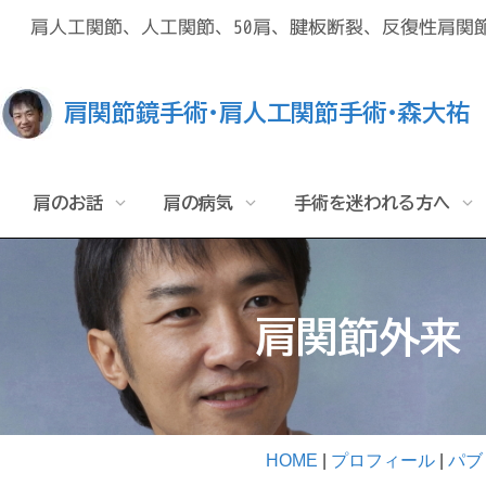
肩人工関節、人工関節、50肩、腱板断裂、反復性肩関節
肩関節鏡手術・肩人工関節手術・森大祐
肩のお話
肩の病気
手術を迷われる方へ
肩が症状として出る理由
肩の病
肩の病気
手術を迷われる方へ
人工関節
関節鏡手術
肩の体操
治療方針
診察の流れ
Q&A
プロフィール
肩関節外来
HOME
|
プロフィール
|
パブ