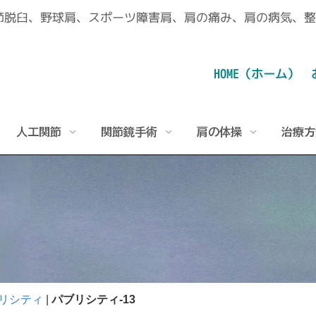
脱臼、野球肩、スポーツ障害肩、肩の痛み、肩の病気、整形
HOME（ホーム）
人工関節
関節鏡手術
肩の体操
治療方
気いろいろ
肩の特徴
年代別可能性のある病気
手術を迷われる方へ
肩鎖関節脱臼
人工肩関節置換術とは
関節鏡手術とは
五十肩予防の運動
治療方針
診察の流れ
五十肩
森大祐プロフィール
五十肩でも肩腱板断裂でもない方へ
変形性肩関節症
鏡視下バンカート修復術
肩関節領域の疾患①
反復性肩関節脱臼
業績
新五十肩予防の運動
腱板断裂症性変形性肩関節症
野球肩ケア体操
肩関節領域の疾患②
人工関節
パブリシティ
投球障害肩
パブリシティ（ゲンダイまとめ）
ストレッチ
腱板断裂、腱板損傷
リシティ
|
パブリシティ-13
ストレッチング（上肢編）
反復性肩関節脱臼