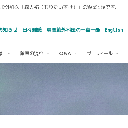
外科医「森大祐（もりだいすけ）」のWebSiteです。
お知らせ
日々雑感
肩関節外科医の一喜一憂
English
針
診察の流れ
Q&A
プロフィール
肩の構造
陳旧性肩鎖関節脱臼
陳旧性肩鎖関節脱臼に対する具体的な事例
関節リウマチの方への人工関節置換術
鏡視下関節包全周性解離術
筋肉図（全身）
肩腱盤断裂
私のアメリカ留学
拘縮肩
人工肩関節再置換術（人工肩関節の入れ替え手術）
鏡視下腱板修復術
骨格図（全身）
肩鎖関節脱臼
私の外来と満足度の結果
サイレントマニュプレーション（拘縮肩）
高齢者の人工肩関節置換術後の経過
肩石灰沈着性腱板炎
石灰沈着性腱板炎
リバース型人工肩関節置換術後にスポーツ復帰は可
一次性変形性肩関節症
能であるか？