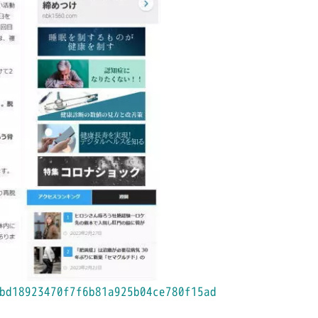
bd18923470f7f6b81a925b04ce780f15ad